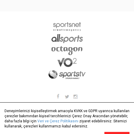
Deneyimlerinizi kişiselleştirmek amacıyla KVKK ve GDPR uyarınca kullanılan
çerezler bakımından kişisel tercihlerinizi Çerez Onay Aracından yönetebilir,
Deneyimlerinizi kişiselleştirmek amacıyla KVKK ve GDPR uyarınca kullanılan
daha fazla bilgi için
Veri ve Çerez Politikasını
ziyaret edebilirsiniz. Sitemizi
çerezler bakımından kişisel tercihlerinizi Çerez Onay Aracından yönetebilir,
kullanarak, çerezleri kullanmamızı kabul edersiniz.
daha fazla bilgi için
Veri ve Çerez Politikasını
ziyaret edebilirsiniz. Sitemizi
kullanarak, çerezleri kullanmamızı kabul edersiniz.